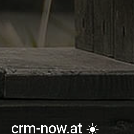
crm-now.at ☀️