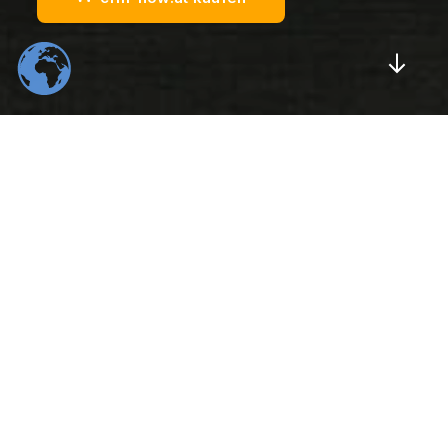
Scrol
554
22
K
K
Total Downloads
Daily Visitors
99
526
%
K
Positive Rating
Happy Users