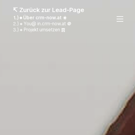
↸ Zurück zur Lead-Page
⒈)🔸Über crm-now.at ☀️
⒉)🔸You@ in.crm-now.at
＠
⒊)🔸Projekt umsetzen ䷴